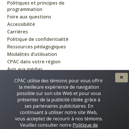
Politiques et principes de
programmation
Foire aux questions
Accessibilité
Carrières
Politique de confidentialité
Ressources pédagogiques
Modalités d’utilisation
CPAC dans votre région
Avis aux médias
CPAC utilise des témoins pour vous offrir
la meilleure expérience de navigation
possible sur son site Web et pour vous
CRÉÉE POUR VOUS PAR
présenter de la publicité ciblée grâce à
ses partenaires publicitaires. En
continuant à utiliser notre site Web,
vous acceptez de recourir à nos témoins.
Veuillez consulter notre
Politique de