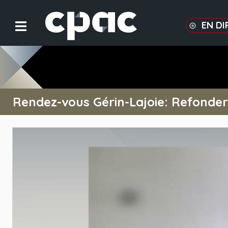
EN DI
Rendez-vous Gérin-Lajoie: Refonder