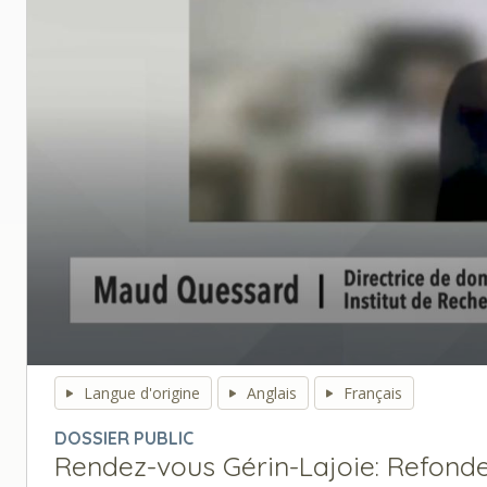
0
seconds
Langue d'origine
Anglais
Français
of
0
DOSSIER PUBLIC
seconds
Volume
Rendez-vous Gérin-Lajoie: Refonder
90%