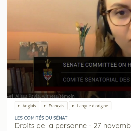
0
seconds
Anglais
Français
Langue d'origine
of
0
LES COMITÉS DU SÉNAT
seconds
Volume
Droits de la personne - 27 novemb
90%