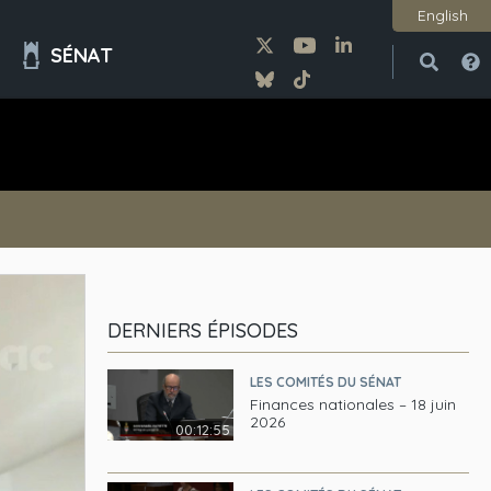
English
SÉNAT
Ouvri
Ferme
DERNIERS ÉPISODES
LES COMITÉS DU SÉNAT
Finances nationales – 18 juin
2026
00:12:55