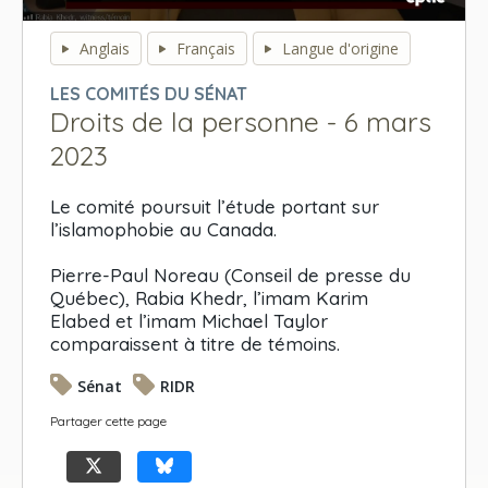
0
seconds
Anglais
Français
Langue d'origine
of
0
LES COMITÉS DU SÉNAT
seconds
Droits de la personne - 6 mars
2023
Le comité poursuit l’étude portant sur
l’islamophobie au Canada.
Pierre-Paul Noreau (Conseil de presse du
Québec), Rabia Khedr, l’imam Karim
Elabed et l’imam Michael Taylor
comparaissent à titre de témoins.
Sénat
RIDR
Partager cette page