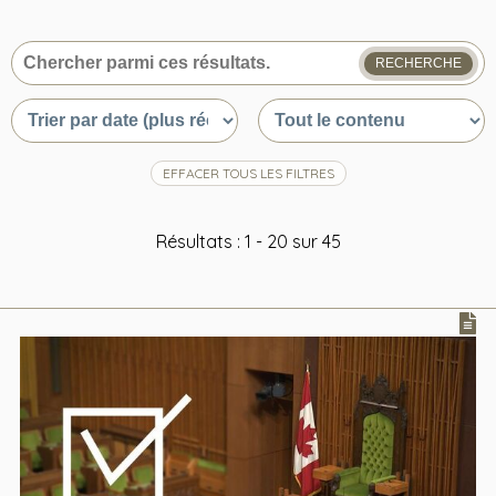
RECHERCHE
Que
recherchez-
Trier
Trier
vous
par
par
?
date
type
ou
du
EFFACER TOUS LES FILTRES
pertinence
contenu
Résultats : 1 - 20 sur 45