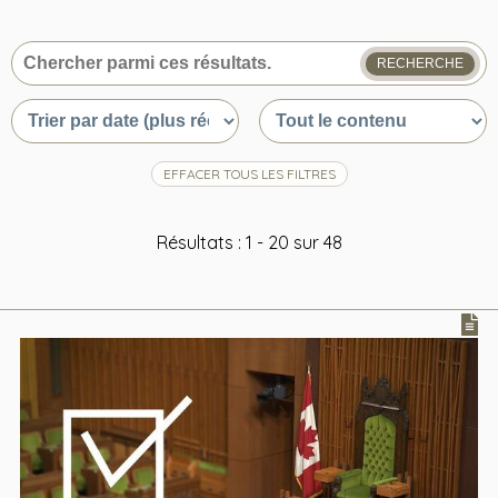
RECHERCHE
Que
recherchez-
Trier
Trier
vous
par
par
?
date
type
ou
du
EFFACER TOUS LES FILTRES
pertinence
contenu
Résultats : 1 - 20 sur 48